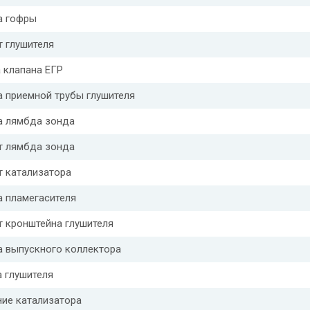
а гофры
 глушителя
 клапана ЕГР
 приемной трубы глушителя
а лямбда зонда
т лямбда зонда
т катализатора
а пламегасителя
 кронштейна глушителя
а выпускного коллектора
 глушителя
ние катализатора