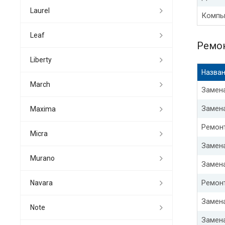
Laurel
Компь
Leaf
Ремон
Liberty
Назван
March
Замена
Замен
Maxima
Ремон
Micra
Замен
Murano
Замена
Ремон
Navara
Замен
Note
Замен