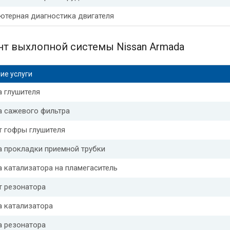
ютерная диагностика двигателя
т выхлопной системы Nissan Armada
ие услуги
 глушителя
а сажевого фильтра
т гофры глушителя
а прокладки приемной трубки
 катализатора на пламегаситель
т резонатора
а катализатора
а резонатора