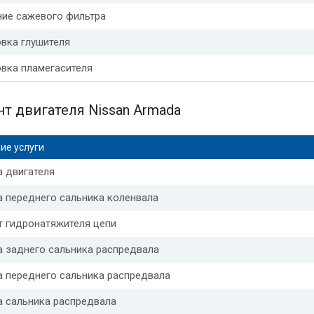
ние сажевого фильтра
вка глушителя
вка пламегасителя
т двигателя Nissan Armada
ие услуги
 двигателя
 переднего сальника коленвала
т гидронатяжителя цепи
 заднего сальника распредвала
а переднего сальника распредвала
а сальника распредвала