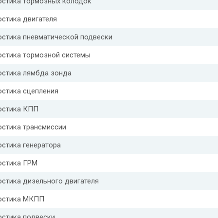
остика тормозных колодок
стика двигателя
остика пневматической подвески
остика тормозной системы
остика лямбда зонда
остика сцепления
остика КПП
остика трансмиссии
стика генератора
остика ГРМ
стика дизельного двигателя
остика МКПП
остика подвески