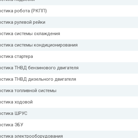
остика робота (РКПП)
стика рулевой рейки
остика системы охлаждения
остика системы кондиционирования
стика стартера
остика ТНВД бензинового двигателя
остика ТНВД дизельного двигателя
остика топливной системы
остика ходовой
остика ШРУС
остика ЭБУ
остика электрооборудования