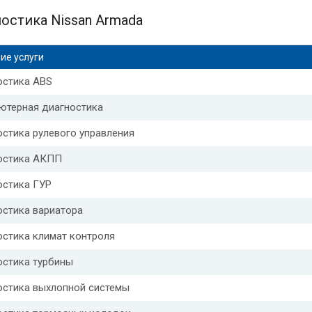
остика Nissan Armada
ие услуги
остика ABS
ютерная диагностика
стика рулевого управления
остика АКПП
остика ГУР
остика вариатора
остика климат контроля
остика турбины
остика выхлопной системы