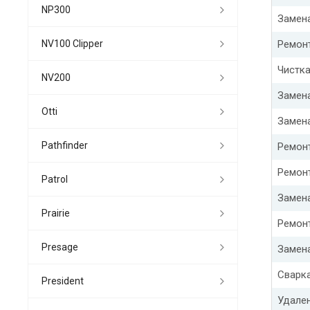
NP300
Замен
NV100 Clipper
Ремонт
Чистка
NV200
Замена
Otti
Замен
Pathfinder
Ремон
Ремон
Patrol
Замен
Prairie
Ремонт
Presage
Замен
Сварка
President
Удале