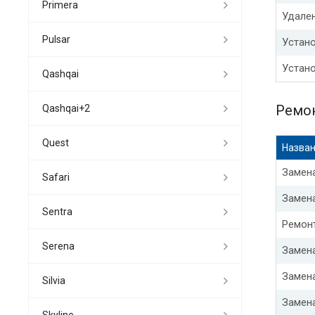
Primera
Удале
Pulsar
Устано
Устано
Qashqai
Ремон
Qashqai+2
Quest
Назван
Замена
Safari
Замена
Sentra
Ремон
Serena
Замена
Замен
Silvia
Замен
Skyline